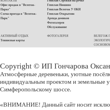
КОНТАКТЫ
Генплан Серёжки-на-речке
Офис продаж в "Велегож-
Генплан Нюшино
Парке"
Генплан Велегож У ОКИ
Схема проезда в "Велегож-
Генплан Открытово
Парк"
Аренда домиков
Фотогалерея
Обслуживание
АКТИВНЫЙ ОТДЫХ
ФОТОГАЛЕРЕЯ
ВЕЛЕГОЖ П
Теннисные корты
ЭКОЛОГИЧ
СОСНОВОМ
Copyright © ИП Гончарова Окса
Атмосферные деревеньки, уютные посёлк
индивидуальным проектом и земельные у
Симферопольскому шоссе.
«ВНИМАНИЕ! Данный сайт носит исклю