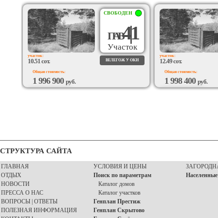
СВОБОДЕН
4|1
П
А
В
Участок
участок:
участок:
10.51 сот.
12.49 сот.
ВЕЛЕГОЖ У ОКИ
Общая стоимость:
Общая стоимость:
1 996 900
1 998 400
руб.
руб.
ВОЗМОЖЕН
ВОЗМОЖЕН
ПОДРЯД
ПОДРЯД
СТРУКТУРА САЙТА
ГЛАВНАЯ
УСЛОВИЯ И ЦЕНЫ
ЗАГОРОДН
ОТДЫХ
Поиск по параметрам
Населенные
НОВОСТИ
Каталог домов
ПРЕССА О НАС
Каталог участков
ВОПРОСЫ | ОТВЕТЫ
Генплан Престиж
ПОЛЕЗНАЯ ИНФОРМАЦИЯ
Генплан Скрытово