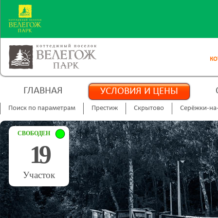
КО
ГЛАВНАЯ
УСЛОВИЯ И ЦЕНЫ
Поиск по параметрам
Престиж
Скрытово
Серёжки-на
СВОБОДЕН
19
Участок