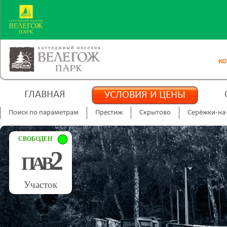
КО
ГЛАВНАЯ
УСЛОВИЯ И ЦЕНЫ
Поиск по параметрам
Престиж
Скрытово
Серёжки-на
СВОБОДЕН
2
П
А
В
Участок