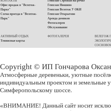
КОНТАКТЫ
Генплан Серёжки-на-речке
Офис продаж в "Велегож-
Генплан Нюшино
Парке"
Генплан Велегож У ОКИ
Схема проезда в "Велегож-
Генплан Открытово
Парк"
Аренда домиков
Фотогалерея
Обслуживание
АКТИВНЫЙ ОТДЫХ
ФОТОГАЛЕРЕЯ
ВЕЛЕГОЖ П
Теннисные корты
ЭКОЛОГИЧ
СОСНОВОМ
Copyright © ИП Гончарова Окса
Атмосферные деревеньки, уютные посёлк
индивидуальным проектом и земельные у
Симферопольскому шоссе.
«ВНИМАНИЕ! Данный сайт носит исклю