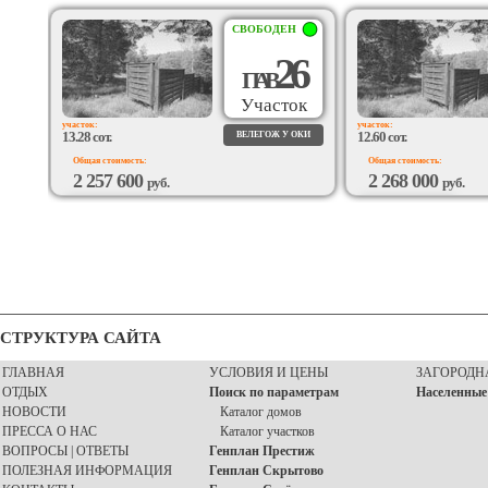
СВОБОДЕН
26
П
А
В
Участок
участок:
участок:
13.28 сот.
12.60 сот.
ВЕЛЕГОЖ У ОКИ
Общая стоимость:
Общая стоимость:
2 257 600
2 268 000
руб.
руб.
ВОЗМОЖЕН
ВОЗМОЖЕН
ПОДРЯД
ПОДРЯД
СТРУКТУРА САЙТА
ГЛАВНАЯ
УСЛОВИЯ И ЦЕНЫ
ЗАГОРОДН
ОТДЫХ
Поиск по параметрам
Населенные
НОВОСТИ
Каталог домов
ПРЕССА О НАС
Каталог участков
ВОПРОСЫ | ОТВЕТЫ
Генплан Престиж
ПОЛЕЗНАЯ ИНФОРМАЦИЯ
Генплан Скрытово