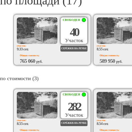
по площади (17)
СВОБОДЕН
40
Участок
участок:
участок:
9.33 сот.
8.55 сот.
СЕРЁЖКИ-НА-РЕЧКЕ
Общая стоимость:
Общая стоимость:
765 060
589 950
руб.
руб.
ВОЗМОЖЕН
ВОЗМОЖЕН
ПОДРЯД
ПОДРЯД
по стоимости (3)
СВОБОДЕН
282
Участок
участок:
участок:
8.55 сот.
8.54 сот.
СЕРЁЖКИ-НА-РЕЧКЕ
Общая стоимость:
Общая стоимость: