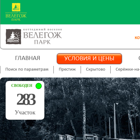
КО
ГЛАВНАЯ
УСЛОВИЯ И ЦЕНЫ
Поиск по параметрам
Престиж
Скрытово
Серёжки-на
СВОБОДЕН
283
Участок