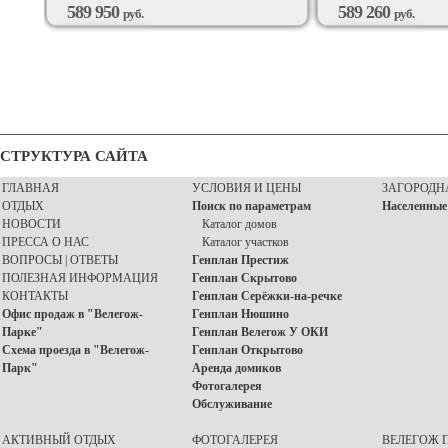
589 950
589 260
руб.
руб.
ВОЗМОЖЕН
ВОЗМОЖЕН
ПОДРЯД
ПОДРЯД
СТРУКТУРА САЙТА
ГЛАВНАЯ
УСЛОВИЯ И ЦЕНЫ
ЗАГОРОДН
ОТДЫХ
Поиск по параметрам
Населенные
НОВОСТИ
Каталог домов
ПРЕССА О НАС
Каталог участков
ВОПРОСЫ | ОТВЕТЫ
Генплан Престиж
ПОЛЕЗНАЯ ИНФОРМАЦИЯ
Генплан Скрытово
КОНТАКТЫ
Генплан Серёжки-на-речке
Офис продаж в "Велегож-
Генплан Нюшино
Парке"
Генплан Велегож У ОКИ
Схема проезда в "Велегож-
Генплан Открытово
Парк"
Аренда домиков
Фотогалерея
Обслуживание
АКТИВНЫЙ ОТДЫХ
ФОТОГАЛЕРЕЯ
ВЕЛЕГОЖ П