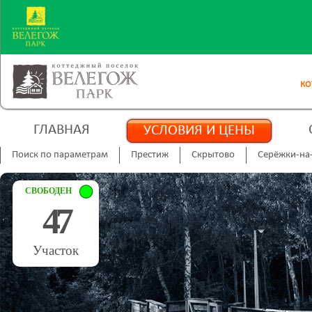
КО
ГЛАВНАЯ
УСЛОВИЯ И ЦЕНЫ
Поиск по параметрам
Престиж
Скрытово
Серёжки-на
СВОБОДЕН
47
Участок