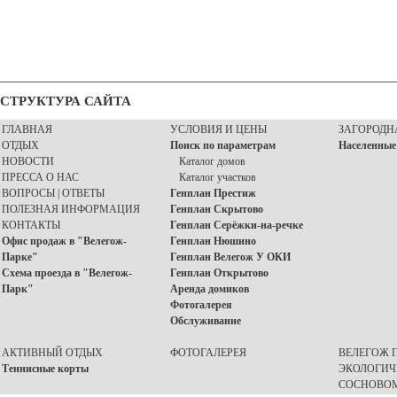
ПОДРЯД
ПОДРЯД
СТРУКТУРА САЙТА
ГЛАВНАЯ
УСЛОВИЯ И ЦЕНЫ
ЗАГОРОДН
ОТДЫХ
Поиск по параметрам
Населенные
НОВОСТИ
Каталог домов
ПРЕССА О НАС
Каталог участков
ВОПРОСЫ | ОТВЕТЫ
Генплан Престиж
ПОЛЕЗНАЯ ИНФОРМАЦИЯ
Генплан Скрытово
КОНТАКТЫ
Генплан Серёжки-на-речке
Офис продаж в "Велегож-
Генплан Нюшино
Парке"
Генплан Велегож У ОКИ
Схема проезда в "Велегож-
Генплан Открытово
Парк"
Аренда домиков
Фотогалерея
Обслуживание
АКТИВНЫЙ ОТДЫХ
ФОТОГАЛЕРЕЯ
ВЕЛЕГОЖ П
Теннисные корты
ЭКОЛОГИЧ
СОСНОВОМ