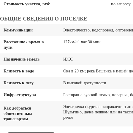
Стоимость участка, руб:
по запросу
ОБЩИЕ СВЕДЕНИЯ О ПОСЕЛКЕ
Коммуникации
Электричество, водопровод, оптовол
Расстояние / время в
127км/~1 час 30 мин
пути
Назначение земель
ИЖС
Близость к воде
Ока в 29 км; река Вашанка в пешей д
Близость к лесу
В шаговой доступности
Инфраструктура
Ресторан с русской печью, поварня , б
Электричка (курское направление) до
Как добраться
Шульгино, далее пешком или на такси
общественным
речке
транспортом