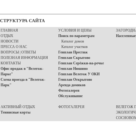
СТРУКТУРА САЙТА
ГЛАВНАЯ
УСЛОВИЯ И ЦЕНЫ
ЗАГОРОДН
ОТДЫХ
Поиск по параметрам
Населенные
НОВОСТИ
Каталог домов
ПРЕССА О НАС
Каталог участков
ВОПРОСЫ | ОТВЕТЫ
Генплан Престиж
ПОЛЕЗНАЯ ИНФОРМАЦИЯ
Генплан Скрытово
КОНТАКТЫ
Генплан Серёжки-на-речке
Офис продаж в "Велегож-
Генплан Нюшино
Парке"
Генплан Велегож У ОКИ
Схема проезда в "Велегож-
Генплан Открытово
Парк"
Аренда домиков
Фотогалерея
Обслуживание
АКТИВНЫЙ ОТДЫХ
ФОТОГАЛЕРЕЯ
ВЕЛЕГОЖ П
Теннисные корты
ЭКОЛОГИЧ
СОСНОВОМ