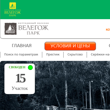
КО
ГЛАВНАЯ
УСЛОВИЯ И ЦЕНЫ
Поиск по параметрам
Престиж
Скрытово
Серёжки-на
СВОБОДЕН
15
Участок