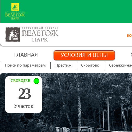
КО
ГЛАВНАЯ
УСЛОВИЯ И ЦЕНЫ
Поиск по параметрам
Престиж
Скрытово
Серёжки-на
СВОБОДЕН
23
Участок