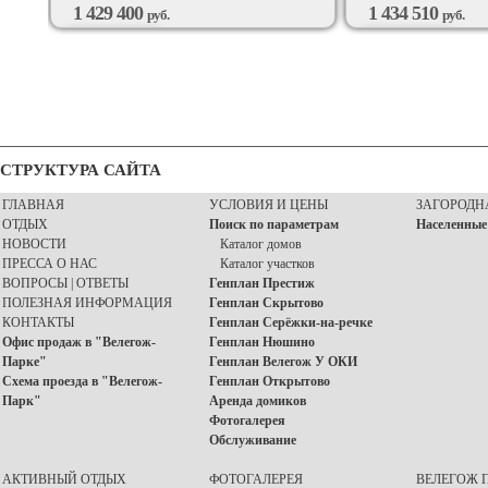
1 429 400
1 434 510
руб.
руб.
ВОЗМОЖЕН
ВОЗМОЖЕН
ПОДРЯД
ПОДРЯД
СТРУКТУРА САЙТА
ГЛАВНАЯ
УСЛОВИЯ И ЦЕНЫ
ЗАГОРОДН
ОТДЫХ
Поиск по параметрам
Населенные
НОВОСТИ
Каталог домов
ПРЕССА О НАС
Каталог участков
ВОПРОСЫ | ОТВЕТЫ
Генплан Престиж
ПОЛЕЗНАЯ ИНФОРМАЦИЯ
Генплан Скрытово
КОНТАКТЫ
Генплан Серёжки-на-речке
Офис продаж в "Велегож-
Генплан Нюшино
Парке"
Генплан Велегож У ОКИ
Схема проезда в "Велегож-
Генплан Открытово
Парк"
Аренда домиков
Фотогалерея
Обслуживание
АКТИВНЫЙ ОТДЫХ
ФОТОГАЛЕРЕЯ
ВЕЛЕГОЖ П