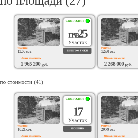
по площади (27)
СВОБОДЕН
25
П
А
В
Участок
участок:
участок:
11.56 сот.
12.60 сот.
ВЕЛЕГОЖ У ОКИ
Общая стоимость:
Общая стоимость:
1 965 200
2 268 000
руб.
руб.
ВОЗМОЖЕН
ВОЗМОЖЕН
ПОДРЯД
ПОДРЯД
по стоимости (41)
СВОБОДЕН
17
Участок
участок:
участок:
10.21 сот.
20.79 сот.
НЮШИНО
Общая стоимость:
Общая стоимость: