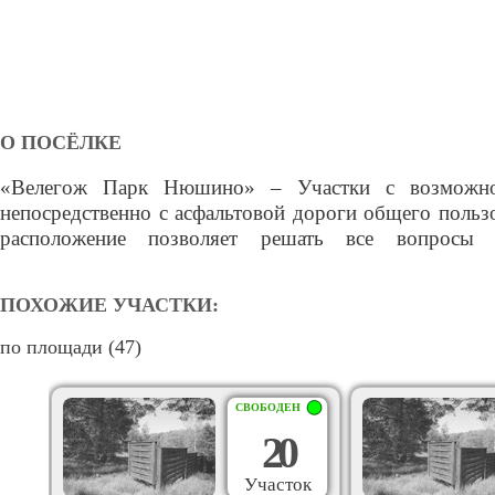
О ПОСЁЛКЕ
«Велегож Парк Нюшино» – Участки с возможно
обеспечения самостоятельно, не платить поселковы
непосредственно с асфальтовой дороги общего польз
обслуживание. Линии электропередач, к кот
расположение позволяет решать все вопросы 
ПОХОЖИЕ УЧАСТКИ:
по площади (47)
СВОБОДЕН
20
Участок