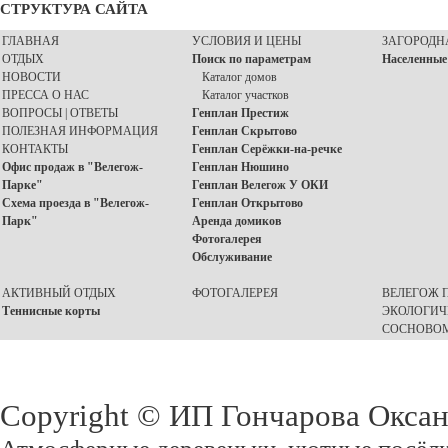
СТРУКТУРА САЙТА
ГЛАВНАЯ
УСЛОВИЯ И ЦЕНЫ
ЗАГОРОДН
ОТДЫХ
Поиск по параметрам
Населенные
НОВОСТИ
Каталог домов
ПРЕССА О НАС
Каталог участков
ВОПРОСЫ | ОТВЕТЫ
Генплан Престиж
ПОЛЕЗНАЯ ИНФОРМАЦИЯ
Генплан Скрытово
КОНТАКТЫ
Генплан Серёжки-на-речке
Офис продаж в "Велегож-
Генплан Нюшино
Парке"
Генплан Велегож У ОКИ
Схема проезда в "Велегож-
Генплан Открытово
Парк"
Аренда домиков
Фотогалерея
Обслуживание
АКТИВНЫЙ ОТДЫХ
ФОТОГАЛЕРЕЯ
ВЕЛЕГОЖ П
Теннисные корты
ЭКОЛОГИЧ
СОСНОВОМ
Copyright © ИП Гончарова Окса