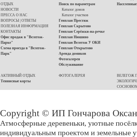
ОТДЫХ
Поиск по параметрам
Населенные
НОВОСТИ
Каталог домов
ПРЕССА О НАС
Каталог участков
ВОПРОСЫ | ОТВЕТЫ
Генплан Престиж
ПОЛЕЗНАЯ ИНФОРМАЦИЯ
Генплан Скрытово
КОНТАКТЫ
Генплан Серёжки-на-речке
Офис продаж в "Велегож-
Генплан Нюшино
Парке"
Генплан Велегож У ОКИ
Схема проезда в "Велегож-
Генплан Открытово
Парк"
Аренда домиков
Фотогалерея
Обслуживание
АКТИВНЫЙ ОТДЫХ
ФОТОГАЛЕРЕЯ
ВЕЛЕГОЖ П
Теннисные корты
ЭКОЛОГИЧ
СОСНОВОМ
Copyright © ИП Гончарова Окса
Атмосферные деревеньки, уютные посёлк
индивидуальным проектом и земельные у