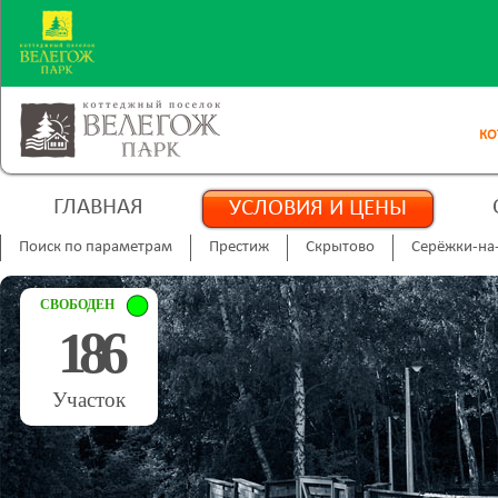
КО
ГЛАВНАЯ
УСЛОВИЯ И ЦЕНЫ
Поиск по параметрам
Престиж
Скрытово
Серёжки-на
СВОБОДЕН
186
Участок