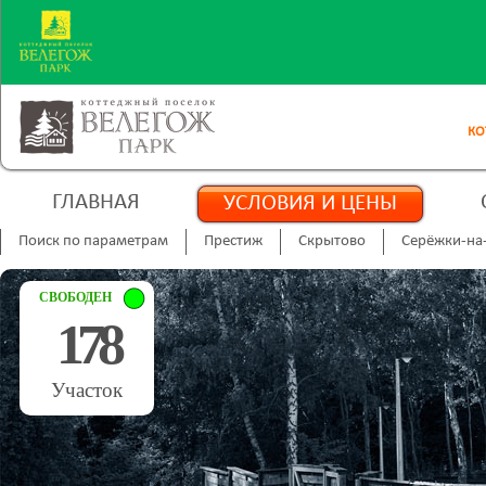
КО
ГЛАВНАЯ
УСЛОВИЯ И ЦЕНЫ
Поиск по параметрам
Престиж
Скрытово
Серёжки-на
СВОБОДЕН
178
Участок