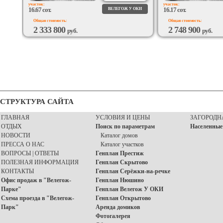
участок:
участок:
16.67 сот.
16.17 сот.
ВЕЛЕГОЖ У ОКИ
Общая стоимость:
Общая стоимость:
2 333 800
2 748 900
руб.
руб.
ВОЗМОЖЕН
ВОЗМОЖЕН
ПОДРЯД
ПОДРЯД
СТРУКТУРА САЙТА
ГЛАВНАЯ
УСЛОВИЯ И ЦЕНЫ
ЗАГОРОДН
ОТДЫХ
Поиск по параметрам
Населенные
НОВОСТИ
Каталог домов
ПРЕССА О НАС
Каталог участков
ВОПРОСЫ | ОТВЕТЫ
Генплан Престиж
ПОЛЕЗНАЯ ИНФОРМАЦИЯ
Генплан Скрытово
КОНТАКТЫ
Генплан Серёжки-на-речке
Офис продаж в "Велегож-
Генплан Нюшино
Парке"
Генплан Велегож У ОКИ
Схема проезда в "Велегож-
Генплан Открытово
Парк"
Аренда домиков
Фотогалерея