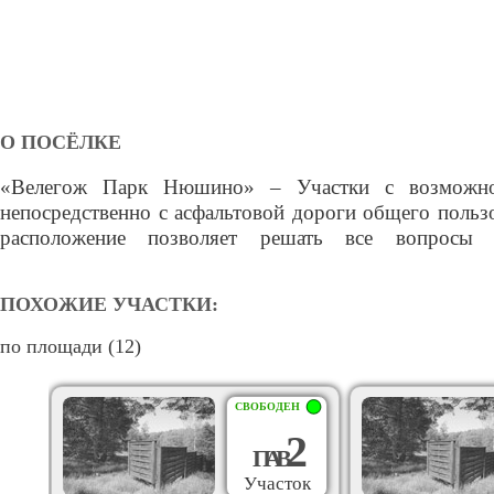
О ПОСЁЛКЕ
«Велегож Парк Нюшино» – Участки с возможно
обеспечения самостоятельно, не платить поселковы
непосредственно с асфальтовой дороги общего польз
обслуживание. Линии электропередач, к кот
расположение позволяет решать все вопросы 
ПОХОЖИЕ УЧАСТКИ:
по площади (12)
СВОБОДЕН
2
П
А
В
Участок