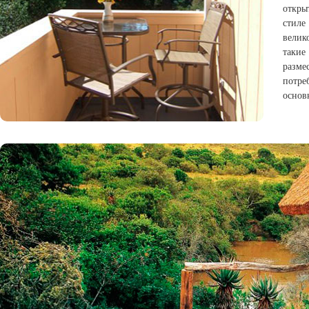
откры
стиле
велик
таки
разме
потре
основ