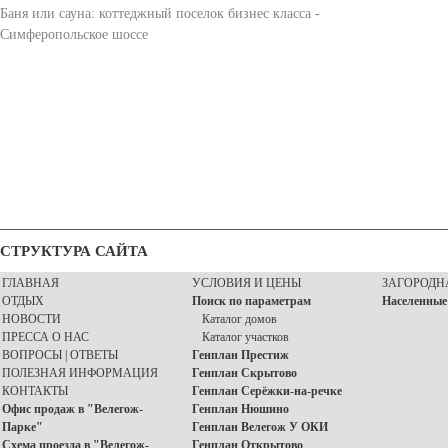
Баня или сауна: коттеджный поселок бизнес класса -
Симферопольское шоссе
СТРУКТУРА САЙТА
ГЛАВНАЯ
УСЛОВИЯ И ЦЕНЫ
ЗАГОРОДН
ОТДЫХ
Поиск по параметрам
Населенные
НОВОСТИ
Каталог домов
ПРЕССА О НАС
Каталог участков
ВОПРОСЫ | ОТВЕТЫ
Генплан Престиж
ПОЛЕЗНАЯ ИНФОРМАЦИЯ
Генплан Скрытово
КОНТАКТЫ
Генплан Серёжки-на-речке
Офис продаж в "Велегож-
Генплан Нюшино
Парке"
Генплан Велегож У ОКИ
Схема проезда в "Велегож-
Генплан Открытово