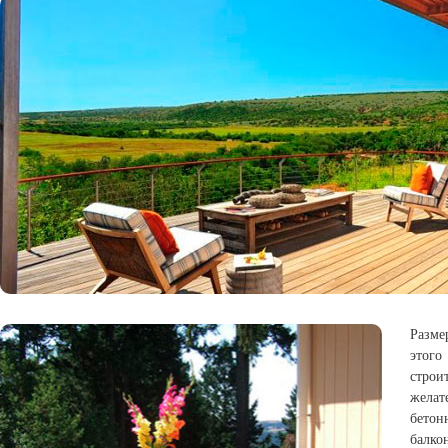
Разме
этог
строи
желат
бетон
балко