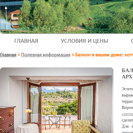
ГЛАВНАЯ
УСЛОВИЯ И ЦЕНЫ
Главная
>
Полезная информация
>
Балкон в вашем доме: кот
БАЛ
АРХ
Эстет
выраж
терра
Впроч
элитн
сдела
Для н
допол