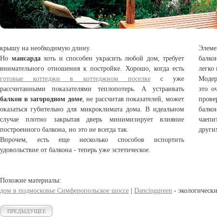
крышу на необходимую длину.
Элем
Но
мансарда
хоть и способен украсить любой дом, требует
балко
внимательного отношения к постройке. Хорошо, когда есть
легко
готовые коттеджи в коттеджном поселке
с уже
Модер
рассчитанными показателями теплопотерь. А устраивать
это о
балкон в загородном доме
, не рассчитав показателей, может
прове
оказаться губительно для микроклимата дома. В идеальном
балк
случае плотно закрытая дверь минимизирует влияние
чаепи
построенного балкона, но это не всегда так.
други
Впрочем, есть еще несколько способов испортить
удовольствие от балкона - теперь уже эстетическое.
Похожие материалы:
дом в подмосковье Симферопольское шоссе
|
Dancinggreen
- экологически
ПРЕДЫДУЩЕЕ