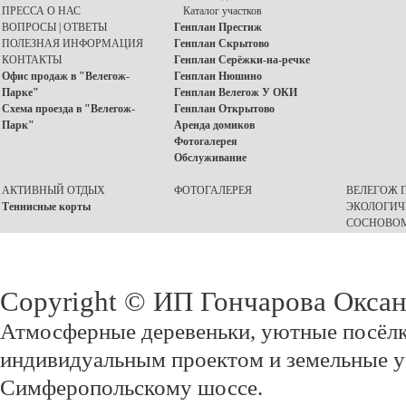
ПРЕССА О НАС
Каталог участков
ВОПРОСЫ | ОТВЕТЫ
Генплан Престиж
ПОЛЕЗНАЯ ИНФОРМАЦИЯ
Генплан Скрытово
КОНТАКТЫ
Генплан Серёжки-на-речке
Офис продаж в "Велегож-
Генплан Нюшино
Парке"
Генплан Велегож У ОКИ
Схема проезда в "Велегож-
Генплан Открытово
Парк"
Аренда домиков
Фотогалерея
Обслуживание
АКТИВНЫЙ ОТДЫХ
ФОТОГАЛЕРЕЯ
ВЕЛЕГОЖ П
Теннисные корты
ЭКОЛОГИЧ
СОСНОВОМ
Copyright © ИП Гончарова Окса
Атмосферные деревеньки, уютные посёлк
индивидуальным проектом и земельные у
Симферопольскому шоссе.