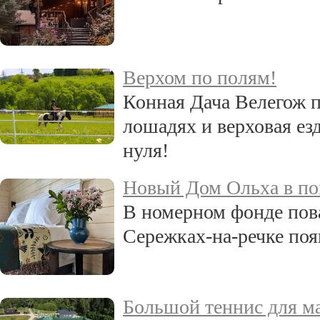
Верхом по полям!
Конная Дача Велегож п
лошадях и верховая езд
нуля!
Новый Дом Ольха в по
В номерном фонде пов
Сережках-на-речке по
Большой теннис для м