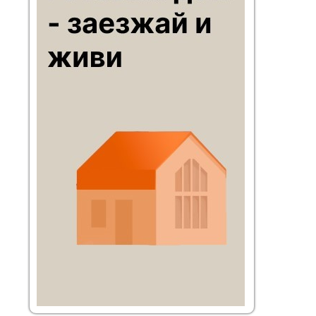
транспорте – по Симферопольскому шоссе или
по трассе Дон, далее по хорошей
асфальтированной дороге; общественным
транспортом – электричкой Курского
направления до станции Шульгино (в 2 км от
посёлка).