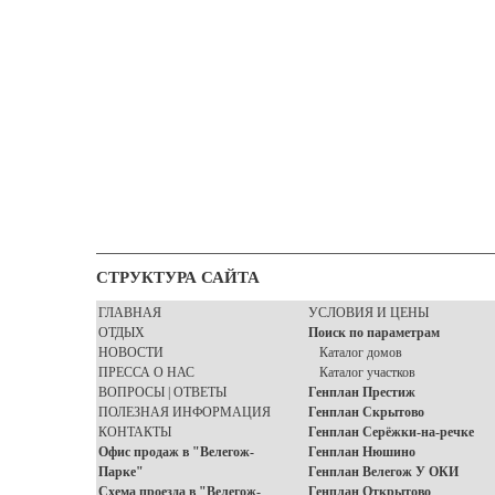
СТРУКТУРА САЙТА
ГЛАВНАЯ
УСЛОВИЯ И ЦЕНЫ
ОТДЫХ
Поиск по параметрам
НОВОСТИ
Каталог домов
ПРЕССА О НАС
Каталог участков
ВОПРОСЫ | ОТВЕТЫ
Генплан Престиж
ПОЛЕЗНАЯ ИНФОРМАЦИЯ
Генплан Скрытово
КОНТАКТЫ
Генплан Серёжки-на-речке
Офис продаж в "Велегож-
Генплан Нюшино
Парке"
Генплан Велегож У ОКИ
Схема проезда в "Велегож-
Генплан Открытово