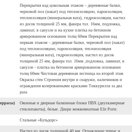
Перекрытия над цокольным этажом – деревянные балки,
черновой пол (накат) под теплоизоляцию, пароизоляция,
теплоизоляция (минеральная вата), гидроизоляция, настил
из досок толщиной 25 мм, фанера тол. 16мм, подложка,
ламинат, в санузле и на кухне плитка на бетонном
армированном основании толщ 60мм Перекрытия над
первым этажом – деревянные балки, черновой пол (накат)
под теплоизоляцию, пароизоляция, теплоизоляция
(минеральная вата), гидроизоляция, настил из досок
толщиной 25 мм, фанера тол. 16мм ,подложка, ламинат, в
санузле - плитка на бетонном армированном основании
толщ 60мм Чистовая деревянная лестница на второй этаж
Окраска стен Строения внутри и снаружи, наличников и
ограждения колерованными красками Тиккурилла за два
раза
террасы)
Оконные и дверные балконные блоки ПВХ (двухкамерные
стеклопакеты), белые. Двери межкомнатные Elit Porte.
Стальные «Бульдорс»
Настил из досок толщиной 40 мм. Ограждение террас и