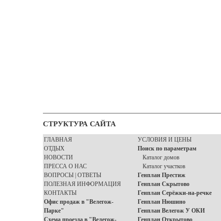
СТРУКТУРА САЙТА
ГЛАВНАЯ
УСЛОВИЯ И ЦЕНЫ
ОТДЫХ
Поиск по параметрам
НОВОСТИ
Каталог домов
ПРЕССА О НАС
Каталог участков
ВОПРОСЫ | ОТВЕТЫ
Генплан Престиж
ПОЛЕЗНАЯ ИНФОРМАЦИЯ
Генплан Скрытово
КОНТАКТЫ
Генплан Серёжки-на-речке
Офис продаж в "Велегож-
Генплан Нюшино
Парке"
Генплан Велегож У ОКИ
Схема проезда в "Велегож-
Генплан Открытово