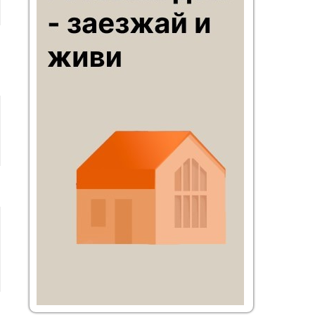
транспорте – по Симферопольскому шоссе или
по трассе Дон, далее по хорошей
асфальтированной дороге; общественным
транспортом – электричкой Курского
направления до станции Шульгино (в 2 км от
посёлка).