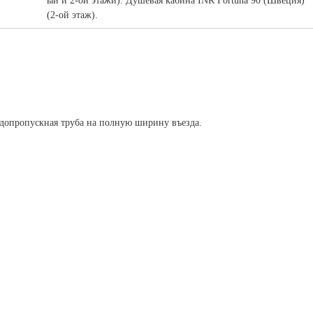
ый и 2-ой этажи). Душевая кабина INR Fortuna 90 (Швеция)
(2-ой этаж).
одопропускная труба на полную ширину въезда.