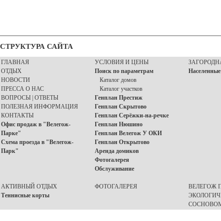
СТРУКТУРА САЙТА
ГЛАВНАЯ
УСЛОВИЯ И ЦЕНЫ
ЗАГОРОДН
ОТДЫХ
Поиск по параметрам
Населенные
НОВОСТИ
Каталог домов
ПРЕССА О НАС
Каталог участков
ВОПРОСЫ | ОТВЕТЫ
Генплан Престиж
ПОЛЕЗНАЯ ИНФОРМАЦИЯ
Генплан Скрытово
КОНТАКТЫ
Генплан Серёжки-на-речке
Офис продаж в "Велегож-
Генплан Нюшино
Парке"
Генплан Велегож У ОКИ
Схема проезда в "Велегож-
Генплан Открытово
Парк"
Аренда домиков
Фотогалерея
Обслуживание
АКТИВНЫЙ ОТДЫХ
ФОТОГАЛЕРЕЯ
ВЕЛЕГОЖ П
Теннисные корты
ЭКОЛОГИЧ
СОСНОВОМ