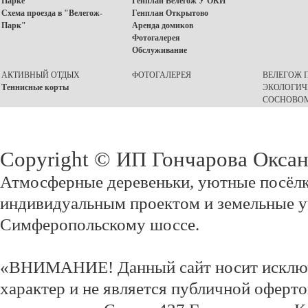
Парке"
Генплан Велегож У ОКИ
Схема проезда в "Велегож-
Генплан Открытово
Парк"
Аренда домиков
Фотогалерея
Обслуживание
АКТИВНЫЙ ОТДЫХ
ФОТОГАЛЕРЕЯ
ВЕЛЕГОЖ П
Теннисные корты
ЭКОЛОГИЧ
СОСНОВОМ
Copyright © ИП Гончарова Окса
Атмосферные деревеньки, уютные посёлк
индивидуальным проектом и земельные у
Симферопольскому шоссе.
«ВНИМАНИЕ! Данный сайт носит исклю
характер и не является публичной оферт