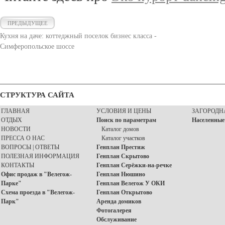
ПРЕДЫДУЩЕЕ
Кухня на даче: коттеджный поселок бизнес класса -
Симферопольское шоссе
СТРУКТУРА САЙТА
ГЛАВНАЯ
УСЛОВИЯ И ЦЕНЫ
ЗАГОРОДН
ОТДЫХ
Поиск по параметрам
Населенные
НОВОСТИ
Каталог домов
ПРЕССА О НАС
Каталог участков
ВОПРОСЫ | ОТВЕТЫ
Генплан Престиж
ПОЛЕЗНАЯ ИНФОРМАЦИЯ
Генплан Скрытово
КОНТАКТЫ
Генплан Серёжки-на-речке
Офис продаж в "Велегож-
Генплан Нюшино
Парке"
Генплан Велегож У ОКИ
Схема проезда в "Велегож-
Генплан Открытово
Парк"
Аренда домиков
Фотогалерея
Обслуживание