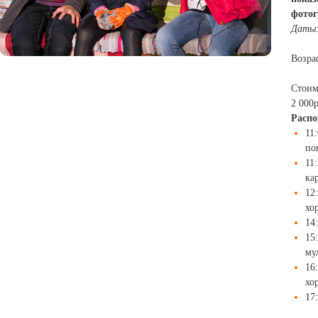
фотог
Даты
Возрас
Стоим
2 000
Распо
11
по
11
ка
12
хо
14
15
му
16
хо
17