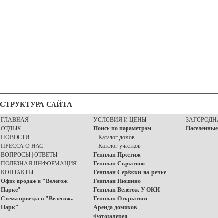
СТРУКТУРА САЙТА
ГЛАВНАЯ
УСЛОВИЯ И ЦЕНЫ
ЗАГОРОДН
ОТДЫХ
Поиск по параметрам
Населенные
НОВОСТИ
Каталог домов
ПРЕССА О НАС
Каталог участков
ВОПРОСЫ | ОТВЕТЫ
Генплан Престиж
ПОЛЕЗНАЯ ИНФОРМАЦИЯ
Генплан Скрытово
КОНТАКТЫ
Генплан Серёжки-на-речке
Офис продаж в "Велегож-
Генплан Нюшино
Парке"
Генплан Велегож У ОКИ
Схема проезда в "Велегож-
Генплан Открытово
Парк"
Аренда домиков
Фотогалерея