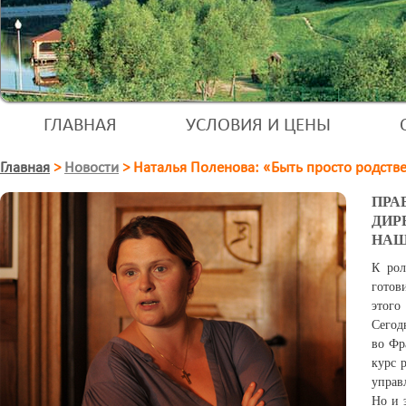
ГЛАВНАЯ
УСЛОВИЯ И ЦЕНЫ
Главная
>
Новости
>
Наталья Поленова: «Быть просто родств
ПРА
ДИР
НАШ
К рол
готов
этого
Сегод
во Фр
курс 
управ
Но и 