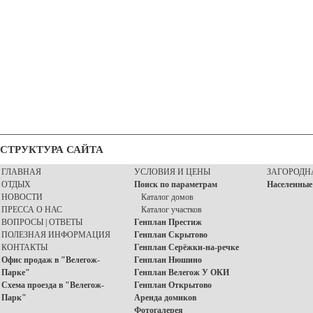
СТРУКТУРА САЙТА
ГЛАВНАЯ
УСЛОВИЯ И ЦЕНЫ
ЗАГОРОДН
ОТДЫХ
Поиск по параметрам
Населенные
НОВОСТИ
Каталог домов
ПРЕССА О НАС
Каталог участков
ВОПРОСЫ | ОТВЕТЫ
Генплан Престиж
ПОЛЕЗНАЯ ИНФОРМАЦИЯ
Генплан Скрытово
КОНТАКТЫ
Генплан Серёжки-на-речке
Офис продаж в "Велегож-
Генплан Нюшино
Парке"
Генплан Велегож У ОКИ
Схема проезда в "Велегож-
Генплан Открытово
Парк"
Аренда домиков
Фотогалерея