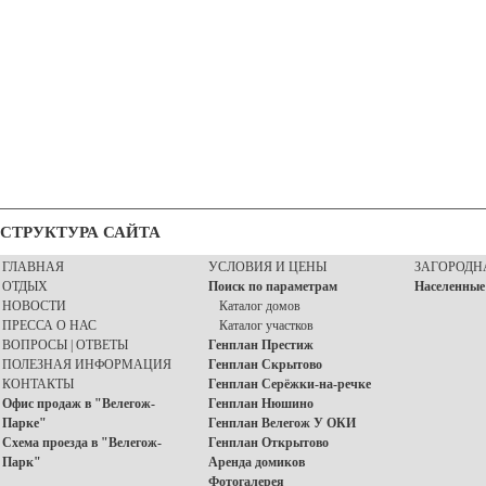
СТРУКТУРА САЙТА
ГЛАВНАЯ
УСЛОВИЯ И ЦЕНЫ
ЗАГОРОДН
ОТДЫХ
Поиск по параметрам
Населенные
НОВОСТИ
Каталог домов
ПРЕССА О НАС
Каталог участков
ВОПРОСЫ | ОТВЕТЫ
Генплан Престиж
ПОЛЕЗНАЯ ИНФОРМАЦИЯ
Генплан Скрытово
КОНТАКТЫ
Генплан Серёжки-на-речке
Офис продаж в "Велегож-
Генплан Нюшино
Парке"
Генплан Велегож У ОКИ
Схема проезда в "Велегож-
Генплан Открытово
Парк"
Аренда домиков
Фотогалерея