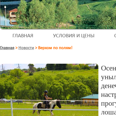
ГЛАВНАЯ
УСЛОВИЯ И ЦЕНЫ
Главная
>
Новости
>
Верхом по полям!
Осе
уны
ден
нас
прог
лоша