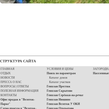
СТРУКТУРА САЙТА
ГЛАВНАЯ
УСЛОВИЯ И ЦЕНЫ
ЗАГОРОДН
ОТДЫХ
Поиск по параметрам
Населенные
НОВОСТИ
Каталог домов
ПРЕССА О НАС
Каталог участков
ВОПРОСЫ | ОТВЕТЫ
Генплан Престиж
ПОЛЕЗНАЯ ИНФОРМАЦИЯ
Генплан Скрытово
КОНТАКТЫ
Генплан Серёжки-на-речке
Офис продаж в "Велегож-
Генплан Нюшино
Парке"
Генплан Велегож У ОКИ
Схема проезда в "Велегож-
Генплан Открытово