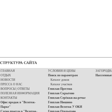
СТРУКТУРА САЙТА
ГЛАВНАЯ
УСЛОВИЯ И ЦЕНЫ
ЗАГОРОДН
ОТДЫХ
Поиск по параметрам
Населенные
НОВОСТИ
Каталог домов
ПРЕССА О НАС
Каталог участков
ВОПРОСЫ | ОТВЕТЫ
Генплан Престиж
ПОЛЕЗНАЯ ИНФОРМАЦИЯ
Генплан Скрытово
КОНТАКТЫ
Генплан Серёжки-на-речке
Офис продаж в "Велегож-
Генплан Нюшино
Парке"
Генплан Велегож У ОКИ
Схема проезда в "Велегож-
Генплан Открытово