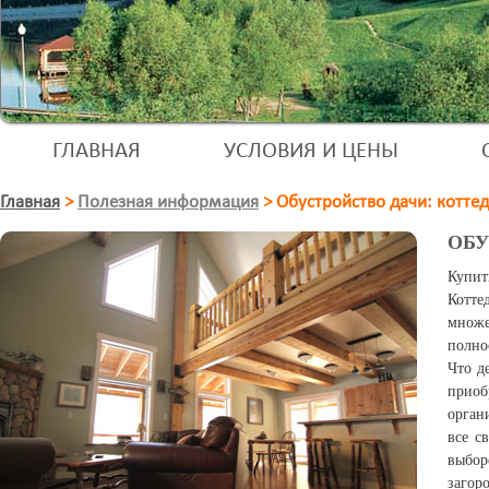
ГЛАВНАЯ
УСЛОВИЯ И ЦЕНЫ
Главная
>
Полезная информация
>
Обустройство дачи: котте
ОБУ
Купит
Котт
множ
полно
Что д
приоб
орган
все с
выбор
загор