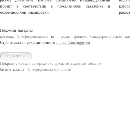
работу дизайнера, который разработает индивидуальный
полно
проект в соответствии с пожеланиями заказчика и
котор
особенностями планировки
радос
Похожий материал:
коттедж Симферопольское ш
|
дома продажа Симферопольское нап
Строительство рекреационного
парка Dancinggreen
ПРЕДЫДУЩЕЕ
Покрытие крыши загородного дома: коттеджный поселок
бизнес класса - Симферопольское шоссе