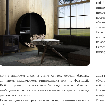
собой
мини
(неко
посте
обес
убере
Если 
посел
не ос
Сего
инфор
дачу в японском стиле, в стиле хай-тек, модерн, барокко,
дома 
античном, классическом, минимализма или по Фен-Шуй.
обус
Выбор огромен, а в магазинах без труда можно найти все
собст
необходимые для каждого стиля элементы интерьера. Есть где
Прав
разгуляться фантазии.
комфо
Если же денежные средства позволяют, то можно оплатить
В ито