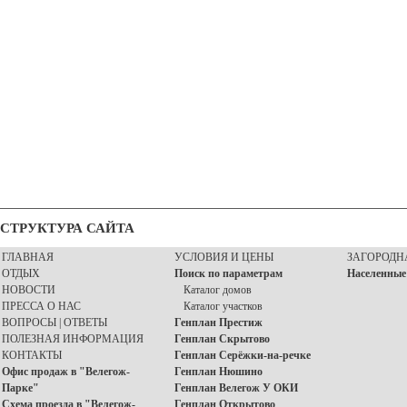
СТРУКТУРА САЙТА
ГЛАВНАЯ
УСЛОВИЯ И ЦЕНЫ
ЗАГОРОДН
ОТДЫХ
Поиск по параметрам
Населенные
НОВОСТИ
Каталог домов
ПРЕССА О НАС
Каталог участков
ВОПРОСЫ | ОТВЕТЫ
Генплан Престиж
ПОЛЕЗНАЯ ИНФОРМАЦИЯ
Генплан Скрытово
КОНТАКТЫ
Генплан Серёжки-на-речке
Офис продаж в "Велегож-
Генплан Нюшино
Парке"
Генплан Велегож У ОКИ
Схема проезда в "Велегож-
Генплан Открытово