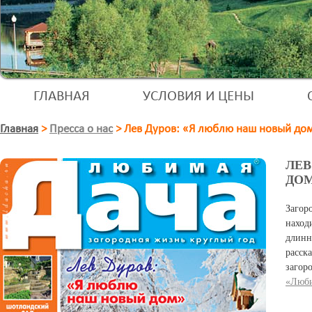
ГЛАВНАЯ
УСЛОВИЯ И ЦЕНЫ
Главная
>
Пресса о нас
>
Лев Дуров: «Я люблю наш новый до
ЛЕВ
ДОМ
Загор
наход
длинн
расс
загор
«Люби