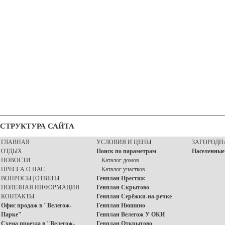
СТРУКТУРА САЙТА
ГЛАВНАЯ
УСЛОВИЯ И ЦЕНЫ
ЗАГОРОДН
ОТДЫХ
Поиск по параметрам
Населенные
НОВОСТИ
Каталог домов
ПРЕССА О НАС
Каталог участков
ВОПРОСЫ | ОТВЕТЫ
Генплан Престиж
ПОЛЕЗНАЯ ИНФОРМАЦИЯ
Генплан Скрытово
КОНТАКТЫ
Генплан Серёжки-на-речке
Офис продаж в "Велегож-
Генплан Нюшино
Парке"
Генплан Велегож У ОКИ
Схема проезда в "Велегож-
Генплан Открытово