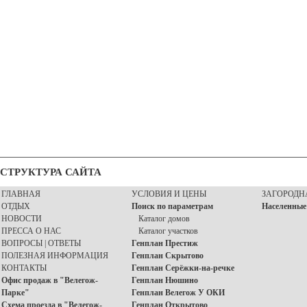
СТРУКТУРА САЙТА
ГЛАВНАЯ
УСЛОВИЯ И ЦЕНЫ
ЗАГОРОДН
ОТДЫХ
Поиск по параметрам
Населенные
НОВОСТИ
Каталог домов
ПРЕССА О НАС
Каталог участков
ВОПРОСЫ | ОТВЕТЫ
Генплан Престиж
ПОЛЕЗНАЯ ИНФОРМАЦИЯ
Генплан Скрытово
КОНТАКТЫ
Генплан Серёжки-на-речке
Офис продаж в "Велегож-
Генплан Нюшино
Парке"
Генплан Велегож У ОКИ
Схема проезда в "Велегож-
Генплан Открытово