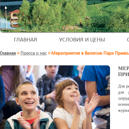
ГЛАВНАЯ
УСЛОВИЯ И ЦЕНЫ
Главная
>
Пресса о нас
>
Мероприятие в Велегож Парк Приво
МЕР
ПРИ
Для р
для 
затру
осенн
журн