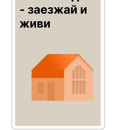
транспорте – по Симферопольскому шоссе или
по трассе Дон, далее по хорошей
асфальтированной дороге; общественным
транспортом – электричкой Курского
направления до станции Шульгино (в 2 км от
посёлка).