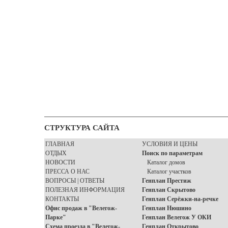
СТРУКТУРА САЙТА
ГЛАВНАЯ
УСЛОВИЯ И ЦЕНЫ
ОТДЫХ
Поиск по параметрам
НОВОСТИ
Каталог домов
ПРЕССА О НАС
Каталог участков
ВОПРОСЫ | ОТВЕТЫ
Генплан Престиж
ПОЛЕЗНАЯ ИНФОРМАЦИЯ
Генплан Скрытово
КОНТАКТЫ
Генплан Серёжки-на-речке
Офис продаж в "Велегож-
Генплан Нюшино
Парке"
Генплан Велегож У ОКИ
Схема проезда в "Велегож-
Генплан Открытово