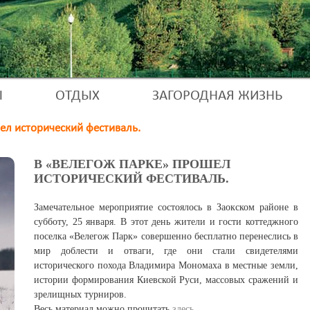
Ы
ОТДЫХ
ЗАГОРОДНАЯ ЖИЗНЬ
ел исторический фестиваль.
В «ВЕЛЕГОЖ ПАРКЕ» ПРОШЕЛ
ИСТОРИЧЕСКИЙ ФЕСТИВАЛЬ.
Замечательное мероприятие состоялось в Заокском районе в
субботу, 25 января. В этот день жители и гости коттеджного
поселка «Велегож Парк» совершенно бесплатно перенеслись в
мир доблести и отваги, где они стали свидетелями
исторического похода Владимира Мономаха в местные земли,
истории формирования Киевской Руси, массовых сражений и
зрелищных турниров.
Весь материал можно прочитать
здесь
.