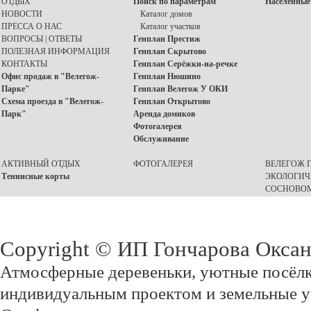
ОТДЫХ
Поиск по параметрам
Населенные
НОВОСТИ
Каталог домов
ПРЕССА О НАС
Каталог участков
ВОПРОСЫ | ОТВЕТЫ
Генплан Престиж
ПОЛЕЗНАЯ ИНФОРМАЦИЯ
Генплан Скрытово
КОНТАКТЫ
Генплан Серёжки-на-речке
Офис продаж в "Велегож-
Генплан Нюшино
Парке"
Генплан Велегож У ОКИ
Схема проезда в "Велегож-
Генплан Открытово
Парк"
Аренда домиков
Фотогалерея
Обслуживание
АКТИВНЫЙ ОТДЫХ
ФОТОГАЛЕРЕЯ
ВЕЛЕГОЖ П
Теннисные корты
ЭКОЛОГИЧ
СОСНОВОМ
Copyright © ИП Гончарова Окса
Атмосферные деревеньки, уютные посёлк
индивидуальным проектом и земельные у