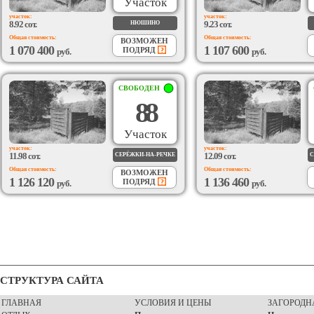
Участок
участок:
участок:
8.92 сот.
9.23 сот.
НЮШИНО
Общая стоимость:
Общая стоимость:
ВОЗМОЖЕН
1 070 400
1 107 600
ПОДРЯД
руб.
руб.
СВОБОДЕН
88
Участок
участок:
участок:
11.98 сот.
12.09 сот.
СЕРЁЖКИ-НА-РЕЧКЕ
С
Общая стоимость:
Общая стоимость:
ВОЗМОЖЕН
1 126 120
1 136 460
ПОДРЯД
руб.
руб.
СТРУКТУРА САЙТА
ГЛАВНАЯ
УСЛОВИЯ И ЦЕНЫ
ЗАГОРОДН