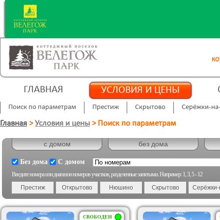
КО
ГЛАВНАЯ
УСЛОВИЯ И ЦЕНЫ
Поиск по параметрам
Престиж
Скрытово
Серёжки-на
Главная
>
Условия и цены
>
Поиск по параметрам
Без дома
С домом
Введите номера или диапазон номеров участков, разделенные запятыми. Например: 1, 3, 5 - 12
СВОБОДЕН