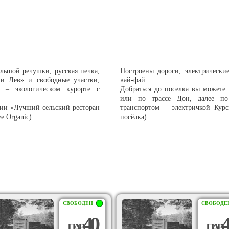
ольшой речушки, русская печка,
Построены дороги, электрические
и Лев» и свободные участки,
вай-фай.
 – экологическом курорте с
Добраться до поселка вы можете
или по трассе Дон, далее по
ции «Лучший сельский ресторан
транспортом – электричкой Кур
 Organic) .
посёлка).
СВОБОДЕН
СВОБОДЕ
40
4
П
А
В
П
А
В