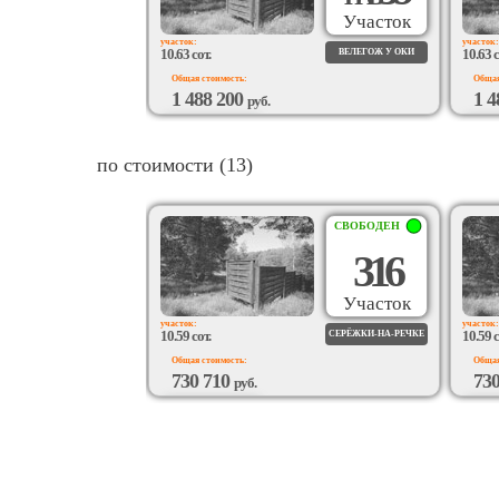
Участок
участок:
участок:
10.63 сот.
10.63 с
ВЕЛЕГОЖ У ОКИ
Общая стоимость:
Общая
1 488 200
1 4
руб.
ВОЗМОЖЕН
ВО
ПОДРЯД
ПО
по стоимости (13)
СВОБОДЕН
316
Участок
участок:
участок:
10.59 сот.
10.59 с
СЕРЁЖКИ-НА-РЕЧКЕ
Общая стоимость:
Общая
730 710
73
руб.
ВОЗМОЖЕН
ВО
ПОДРЯД
ПО