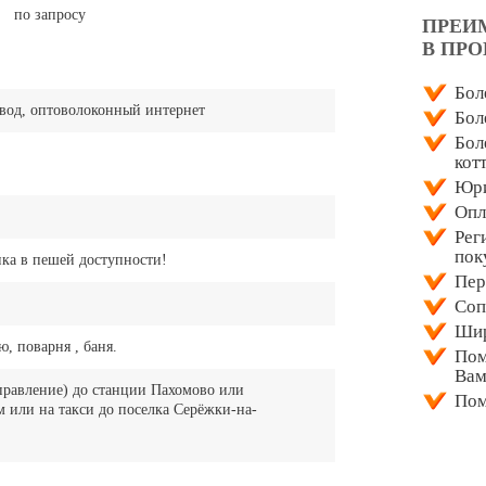
по запросу
ПРЕИ
В ПР
Бол
овод, оптоволоконный интернет
Бол
Бол
кот
Юри
Опл
Рег
пок
нка в пешей доступности!
Пер
Соп
Шир
ю, поварня , баня.
Пом
Ва
правление) до станции Пахомово или
Пом
 или на такси до поселка Серёжки-на-