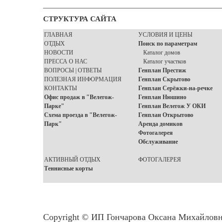
СТРУКТУРА САЙТА
ГЛАВНАЯ
УСЛОВИЯ И ЦЕНЫ
ОТДЫХ
Поиск по параметрам
НОВОСТИ
Каталог домов
ПРЕССА О НАС
Каталог участков
ВОПРОСЫ | ОТВЕТЫ
Генплан Престиж
ПОЛЕЗНАЯ ИНФОРМАЦИЯ
Генплан Скрытово
КОНТАКТЫ
Генплан Серёжки-на-речке
Офис продаж в "Велегож-
Генплан Нюшино
Парке"
Генплан Велегож У ОКИ
Схема проезда в "Велегож-
Генплан Открытово
Парк"
Аренда домиков
Фотогалерея
Обслуживание
АКТИВНЫЙ ОТДЫХ
ФОТОГАЛЕРЕЯ
Теннисные корты
Copyright © ИП Гончарова Оксана Михайлов