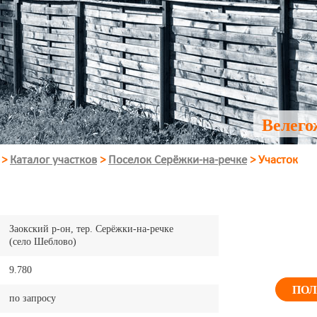
Велего
>
Каталог участков
>
Поселок Серёжки-на-речке
>
Участок
Заокский р-он, тер. Серёжки-на-речке
(село Шеблово)
9.780
ПОЛ
по запросу