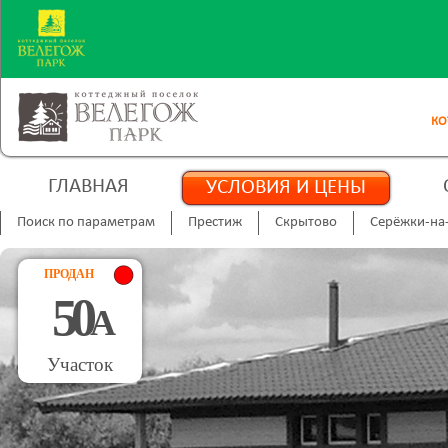
КО
ГЛАВНАЯ
УСЛОВИЯ И ЦЕНЫ
Поиск по параметрам
Престиж
Скрытово
Серёжки-на
ПРОДАН
50
А
Участок