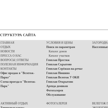
ВОЗМОЖЕН
ВОЗМОЖЕН
ПОДРЯД
ПОДРЯД
СТРУКТУРА САЙТА
ГЛАВНАЯ
УСЛОВИЯ И ЦЕНЫ
ЗАГОРОДН
ОТДЫХ
Поиск по параметрам
Населенные
НОВОСТИ
Каталог домов
ПРЕССА О НАС
Каталог участков
ВОПРОСЫ | ОТВЕТЫ
Генплан Престиж
ПОЛЕЗНАЯ ИНФОРМАЦИЯ
Генплан Скрытово
КОНТАКТЫ
Генплан Серёжки-на-речке
Офис продаж в "Велегож-
Генплан Нюшино
Парке"
Генплан Велегож У ОКИ
Схема проезда в "Велегож-
Генплан Открытово
Парк"
Аренда домиков
Фотогалерея
Обслуживание
АКТИВНЫЙ ОТДЫХ
ФОТОГАЛЕРЕЯ
ВЕЛЕГОЖ П
Теннисные корты
ЭКОЛОГИЧ